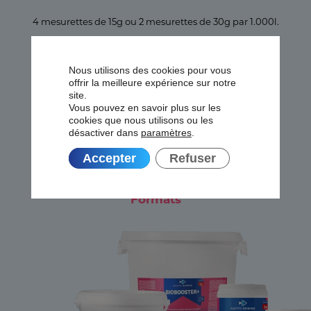
4 mesurettes de 15g ou 2 mesurettes de 30g par 1.000l.
Nous utilisons des cookies pour vous
offrir la meilleure expérience sur notre
Stockage
site.
Vous pouvez en savoir plus sur les
cookies que nous utilisons ou les
Conserver au sec entre 10 et 25°C. Après ouverture, le
désactiver dans
paramètres
.
produit se conserve six mois.
Accepter
Refuser
Formats