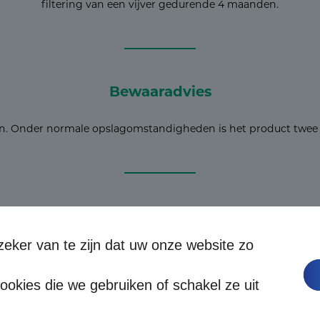
filtering van een vijver gedurende 4 maanden.
Bewaaradvies
. Onder normale opslagomstandigheden is het product twee 
Formaten
eker van te zijn dat uw onze website zo
okies die we gebruiken of schakel ze uit