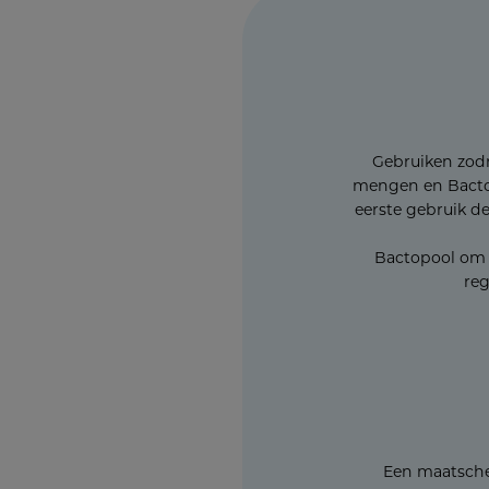
Gebruiken zodr
mengen en Bactopo
eerste gebruik d
Bactopool om 
reg
Een maatschep