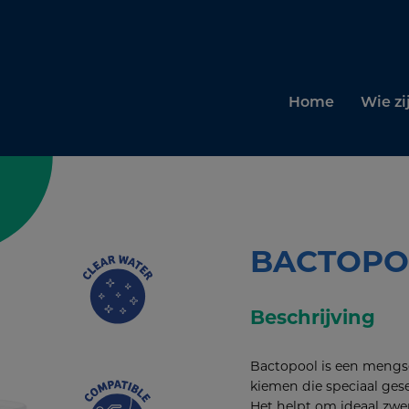
Home
Wie zi
BACTOPO
Beschrijving
Bactopool is een mengse
kiemen die speciaal ges
Het helpt om ideaal zw