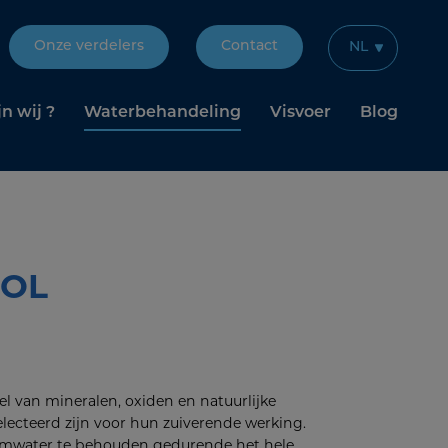
Onze verdelers
Contact
NL
jn wij ?
Waterbehandeling
Visvoer
Blog
OL
l van mineralen, oxiden en natuurlijke
electeerd zijn voor hun zuiverende werking.
emwater te behouden gedurende het hele